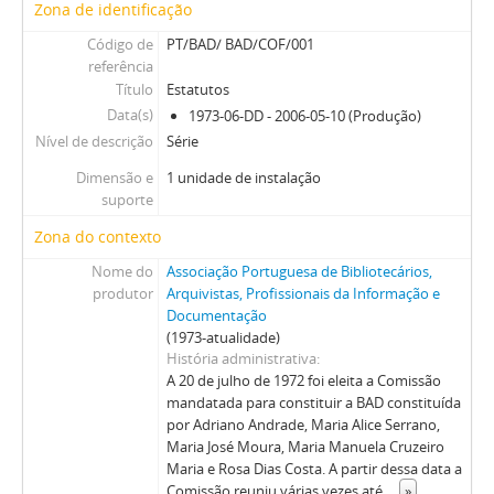
Zona de identificação
Código de
PT/BAD/ BAD/COF/001
referência
Título
Estatutos
Data(s)
1973-06-DD - 2006-05-10 (Produção)
Nível de descrição
Série
Dimensão e
1 unidade de instalação
suporte
Zona do contexto
Nome do
Associação Portuguesa de Bibliotecários,
produtor
Arquivistas, Profissionais da Informação e
Documentação
(1973-atualidade)
História administrativa
A 20 de julho de 1972 foi eleita a Comissão
mandatada para constituir a BAD constituída
por Adriano Andrade, Maria Alice Serrano,
Maria José Moura, Maria Manuela Cruzeiro
Maria e Rosa Dias Costa. A partir dessa data a
Comissão reuniu várias vezes até
...
»