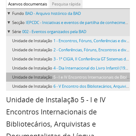
Acervos documentais
Pesquisa rápida
Fundo
BAD - Arquivo histórico da BAD
Secção
IEPCDC - Iniciativas e eventos de partilha de conhecimentos e debate crítico
Série
002 - Eventos organizados pela BAD
Unidade de Instalação
1 - Encontros, Fóruns, Conferências e diversos eventos 1965-2008
Unidade de Instalação
2 - Conferências, Fóruns, Encontros e diversos eventos 1993-2017
Unidade de Instalação
3 - 1º CIGIA, II Conferência GT Sistemas de Informação em Museus; 14º Encontro Bibliotecas Públicas; diversos eventos 1975-2017
Unidade de Instalação
4 - Dia Internacional do Livro Infantil (1975 e 1979); V Encontro de Bibliotecários, Arquivistas e Documentalistas (1976); 25 anos BAD
Unidade de Instalação
5 - I e IV Encontros Internacionais de Bibliotecários, Arquivistas e Documentalistas de Língua Portuguesa; outros eventos 1972-1985
Unidade de Instalação
6 - V Encontro dos Bibliotecários, Arquivistas e Documentalistas Portugueses
Unidade de Instalação 5 - I e IV
Encontros Internacionais de
Bibliotecários, Arquivistas e