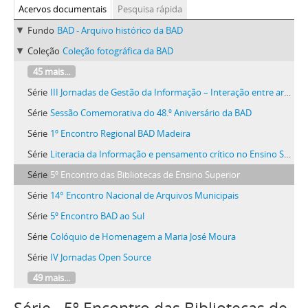
Acervos documentais
Pesquisa rápida
Fundo
BAD - Arquivo histórico da BAD
Coleção
Coleção fotográfica da BAD
45 mais...
Série
III Jornadas de Gestão da Informação – Interação entre arquivistas e informáticos
Série
Sessão Comemorativa do 48.º Aniversário da BAD
Série
1º Encontro Regional BAD Madeira
Série
Literacia da Informação e pensamento crítico no Ensino Superior: Combater a desinformação
Série
5º Encontro das Bibliotecas de Ensino Superior
Série
14° Encontro Nacional de Arquivos Municipais
Série
5º Encontro BAD ao Sul
Série
Colóquio de Homenagem a Maria José Moura
Série
IV Jornadas Open Source
49 mais...