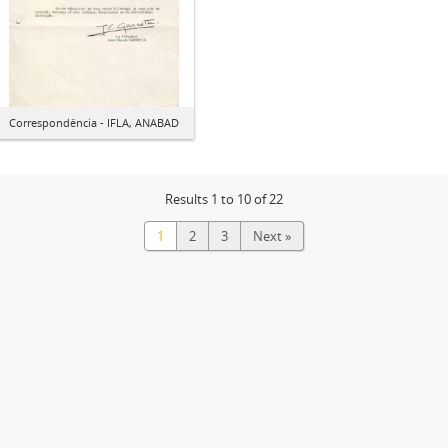
Correspondência - IFLA, ANABAD
Results 1 to 10 of 22
1
2
3
Next »