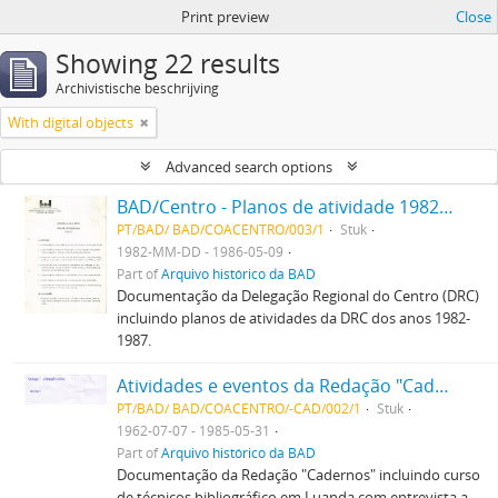
Print preview
Close
Showing 22 results
Archivistische beschrijving
With digital objects
Advanced search options
BAD/Centro - Planos de atividade 1982-1987
PT/BAD/ BAD/COACENTRO/003/1
Stuk
1982-MM-DD - 1986-05-09
Part of
Arquivo histórico da BAD
Documentação da Delegação Regional do Centro (DRC)
incluindo planos de atividades da DRC dos anos 1982-
1987.
Atividades e eventos da Redação "Cadernos" 1962-1985
PT/BAD/ BAD/COACENTRO/-CAD/002/1
Stuk
1962-07-07 - 1985-05-31
Part of
Arquivo histórico da BAD
Documentação da Redação "Cadernos" incluindo curso
de técnicos bibliográfico em Luanda com entrevista a