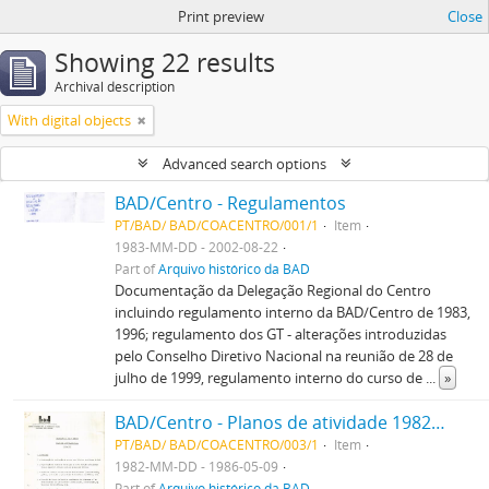
Print preview
Close
Showing 22 results
Archival description
With digital objects
Advanced search options
BAD/Centro - Regulamentos
PT/BAD/ BAD/COACENTRO/001/1
Item
1983-MM-DD - 2002-08-22
Part of
Arquivo histórico da BAD
Documentação da Delegação Regional do Centro
incluindo regulamento interno da BAD/Centro de 1983,
1996; regulamento dos GT - alterações introduzidas
pelo Conselho Diretivo Nacional na reunião de 28 de
julho de 1999, regulamento interno do curso de
...
»
BAD/Centro - Planos de atividade 1982-1987
PT/BAD/ BAD/COACENTRO/003/1
Item
1982-MM-DD - 1986-05-09
Part of
Arquivo histórico da BAD