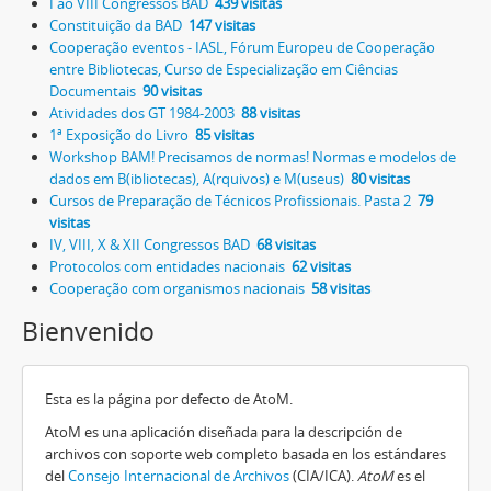
I ao VIII Congressos BAD
439 visitas
Constituição da BAD
147 visitas
Cooperação eventos - IASL, Fórum Europeu de Cooperação
entre Bibliotecas, Curso de Especialização em Ciências
Documentais
90 visitas
Atividades dos GT 1984-2003
88 visitas
1ª Exposição do Livro
85 visitas
Workshop BAM! Precisamos de normas! Normas e modelos de
dados em B(ibliotecas), A(rquivos) e M(useus)
80 visitas
Cursos de Preparação de Técnicos Profissionais. Pasta 2
79
visitas
IV, VIII, X & XII Congressos BAD
68 visitas
Protocolos com entidades nacionais
62 visitas
Cooperação com organismos nacionais
58 visitas
Bienvenido
Esta es la página por defecto de AtoM.
AtoM es una aplicación diseñada para la descripción de
archivos con soporte web completo basada en los estándares
del
Consejo Internacional de Archivos
(CIA/ICA).
AtoM
es el