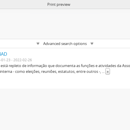
Print preview
Advanced search options
 BAD
-01-23 - 2022-02-26
 está repleto de informação que documenta as funções e atividades da Ass
interna - como eleições, reuniões, estatutos, entre outros -,
...
»