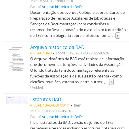
1965-MM-DD - 1990-03-DD
Part of
Arquivo histórico da BAD
Documentação dos eventos Colóquio sobre o Curso de
Preparação de Técnicos Auxiliares de Bibliotecas e
Serviços de Documentação (com conclusões e
recomendações), exposição do dia do Livro (com edição
de 1973 com a biografia sobre biblioteconomia,
...
»
Arquivo histórico da BAD
PT/BAD/ BAD
Fonds
1957-01-23 - 2022-02-26
O Arquivo Histórico da BAD está repleto de informação
que documenta as funções e atividades da Associação.
O fundo tratado tem documentação referente às
funções da Associação e da sua gestão interna - como
eleições, reuniões, estatutos, entre outros -,
...
»
Untitled
Estatutos BAD
PT/BAD/ BAD/COF/001/1
Item
1973-06-DD - 2006-05-10
Part of
Arquivo histórico da BAD
Inclui estatutos da BAD, versão de junho de 1973;
respetivas alterações incluindo escrituras notariais com