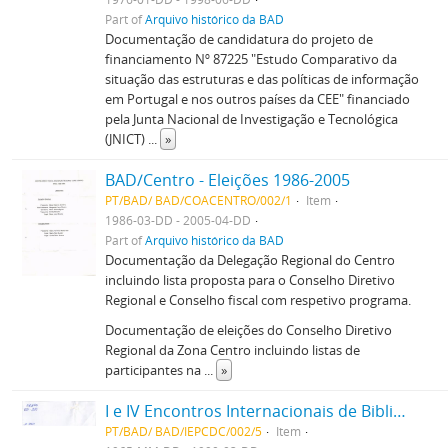
Part of
Arquivo histórico da BAD
Documentação de candidatura do projeto de
financiamento Nº 87225 "Estudo Comparativo da
situação das estruturas e das políticas de informação
em Portugal e nos outros países da CEE" financiado
pela Junta Nacional de Investigação e Tecnológica
(JNICT)
...
»
BAD/Centro - Eleições 1986-2005
PT/BAD/ BAD/COACENTRO/002/1
Item
1986-03-DD - 2005-04-DD
Part of
Arquivo histórico da BAD
Documentação da Delegação Regional do Centro
incluindo lista proposta para o Conselho Diretivo
Regional e Conselho fiscal com respetivo programa.
Documentação de eleições do Conselho Diretivo
Regional da Zona Centro incluindo listas de
participantes na
...
»
I e IV Encontros Internacionais de Bibliotecários, Arquivistas e Documentalistas de Língua Portuguesa; outros eventos 1972-1985
PT/BAD/ BAD/IEPCDC/002/5
Item