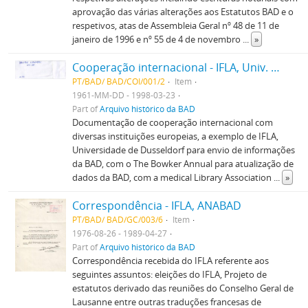
aprovação das várias alterações aos Estatutos BAD e o
respetivos, atas de Assembleia Geral nº 48 de 11 de
janeiro de 1996 e nº 55 de 4 de novembro
...
»
Cooperação internacional - IFLA, Univ. Dusseldorf, The Bowker Annual, TFPL, e outros. Pasta 1
PT/BAD/ BAD/COI/001/2
Item
1961-MM-DD - 1998-03-23
Part of
Arquivo histórico da BAD
Documentação de cooperação internacional com
diversas instituições europeias, a exemplo de IFLA,
Universidade de Dusseldorf para envio de informações
da BAD, com o The Bowker Annual para atualização de
dados da BAD, com a medical Library Association
...
»
Correspondência - IFLA, ANABAD
PT/BAD/ BAD/GC/003/6
Item
1976-08-26 - 1989-04-27
Part of
Arquivo histórico da BAD
Correspondência recebida do IFLA referente aos
seguintes assuntos: eleições do IFLA, Projeto de
estatutos derivado das reuniões do Conselho Geral de
Lausanne entre outras traduções francesas de