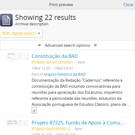
Print preview
Close
Showing 22 results
Archival description
With digital objects
Advanced search options
Constituição da BAD
PT/BAD/ BAD/COF/003/1
Item
1964-12-01 - 1988-03-07
Part of
Arquivo histórico da BAD
Documentação da Redação "Cadernos" referente à
constituição da BAD incluindo convocatórias para
reuniões para apreciação dos Estatutos, inquéritos
referente à periocidade das reuniões, estatutos da
Associação portuguesa de Estudos Clássico, plano de
...
»
Projeto 87225, Fundo de Apoio à Comunidade Científica, Univ. Letras Lisboa, Curso Novas Tec. Inf., subsídios
PT/BAD/ BAD/AF/001/2
Item
1976-01-DD - 1998-06-DD