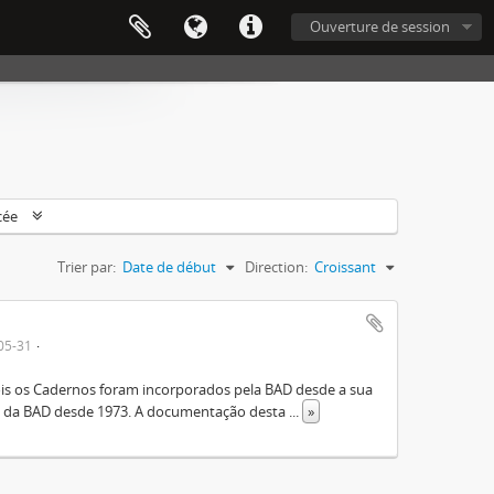
Ouverture de session
cée
Trier par:
Date de début
Direction:
Croissant
05-31
is os Cadernos foram incorporados pela BAD desde a sua
e da BAD desde 1973. A documentação desta
...
»