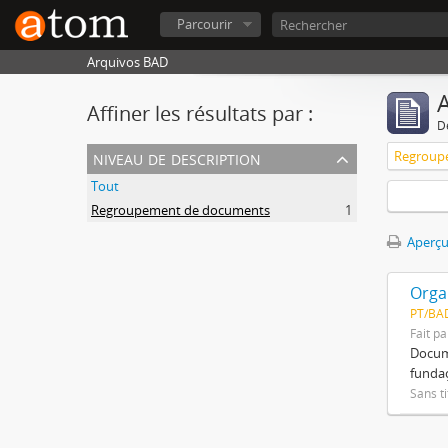
Parcourir
Arquivos BAD
A
Affiner les résultats par :
D
niveau de description
Regroup
Tout
Regroupement de documents
1
Aperçu
Orga
PT/BA
Fait pa
Docume
funda
Sans ti