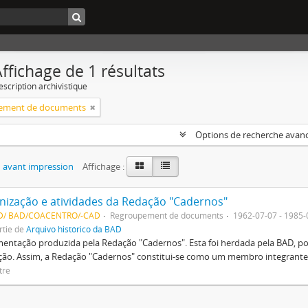
ffichage de 1 résultats
escription archivistique
ement de documents
Options de recherche avan
 avant impression
Affichage :
nização e atividades da Redação "Cadernos"
D/ BAD/COACENTRO/-CAD
Regroupement de documents
1962-07-07 - 1985-
rtie de
Arquivo histórico da BAD
ntação produzida pela Redação "Cadernos". Esta foi herdada pela BAD, po
ção. Assim, a Redação "Cadernos" constitui-se como um membro integrant
tre