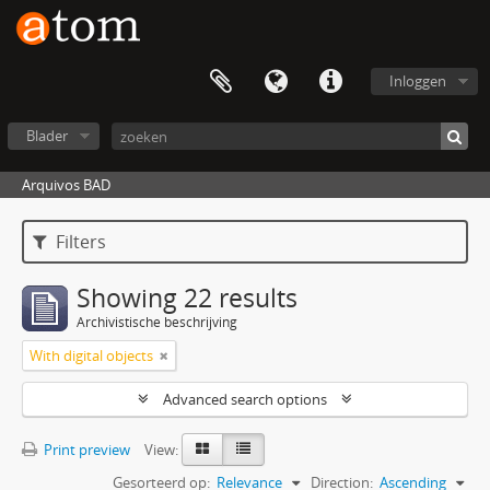
Inloggen
Blader
Arquivos BAD
Filters
Showing 22 results
Archivistische beschrijving
With digital objects
Advanced search options
Print preview
View:
Gesorteerd op:
Relevance
Direction:
Ascending