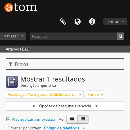
Entrar
Navegar
Arquivos BAD
Filtros
Mostrar 1 resultados
Descrição arquivística
Associação Portuguesa de Bibliotecários, Arquivistas, Profissionais da Informação e Documentação
Fundo
Opções de pesquisa avançada
Previsualizar a impressão
Ver:
Ordenar por ordem:
Código de referência