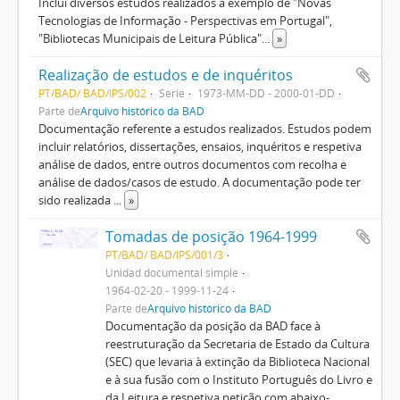
Inclui diversos estudos realizados a exemplo de "Novas
Tecnologias de Informação - Perspectivas em Portugal",
"Bibliotecas Municipais de Leitura Pública"
...
»
Realização de estudos e de inquéritos
PT/BAD/ BAD/IPS/002
Serie
1973-MM-DD - 2000-01-DD
Parte de
Arquivo histórico da BAD
Documentação referente a estudos realizados. Estudos podem
incluir relatórios, dissertações, ensaios, inquéritos e respetiva
análise de dados, entre outros documentos com recolha e
análise de dados/casos de estudo. A documentação pode ter
sido realizada
...
»
Tomadas de posição 1964-1999
PT/BAD/ BAD/IPS/001/3
Unidad documental simple
1964-02-20 - 1999-11-24
Parte de
Arquivo histórico da BAD
Documentação da posição da BAD face à
reestruturação da Secretaria de Estado da Cultura
(SEC) que levaria à extinção da Biblioteca Nacional
e à sua fusão com o Instituto Português do Livro e
da Leitura e respetiva petição com abaixo-