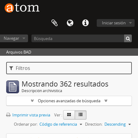
Iniciar sesión
Navegar
Arquivos BAD
Filtros
Mostrando 362 resultados
Descripción archivística
Opciones avanzadas de búsqueda
Imprimir vista previa
Ver :
Ordenar por:
Código de referencia
Direction:
Descending