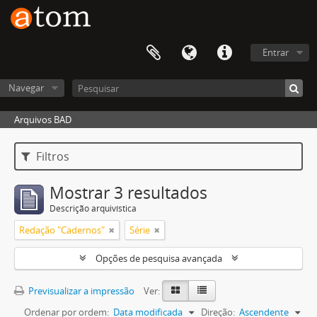
Entrar
Navegar
Arquivos BAD
Filtros
Mostrar 3 resultados
Descrição arquivística
Redação "Cadernos"
Série
Opções de pesquisa avançada
Previsualizar a impressão
Ver:
Ordenar por ordem:
Data modificada
Direção:
Ascendente