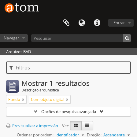
Entrar
Navegar
Arquivos BAD
Filtros
Mostrar 1 resultados
Descrição arquivística
Fundo
Com objeto digital
Opções de pesquisa avançada
Previsualizar a impressão
Ver:
Ordenar por ordem:
Identificador
Direção:
Ascendente