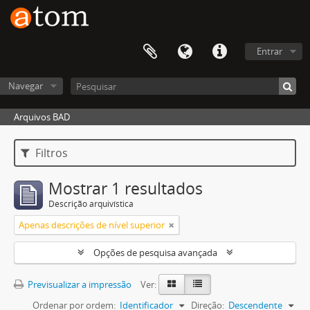
Entrar
Navegar
Arquivos BAD
Filtros
Mostrar 1 resultados
Descrição arquivística
Apenas descrições de nível superior
Opções de pesquisa avançada
Previsualizar a impressão
Ver:
Ordenar por ordem:
Identificador
Direção:
Descendente