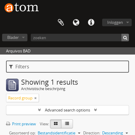
Inloggen
Blader
Arquivos BAD
Filters
Showing 1 results
Archivistische beschrijving
Record group
Advanced search options
Print preview
View:
Gesorteerd op:
Bestandsidentificatie
Direction:
Descending