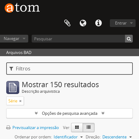
Entrar
Navegar
Arquivos BAD
Filtros
Mostrar 150 resultados
Descrição arquivística
Série
Opções de pesquisa avançada
Previsualizar a impressão
Ver:
Ordenar por ordem:
Identificador
Direção:
Descendente