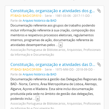
Constituição, organização e atividades dos grupos de trabalho
PT/BAD/ BAD/COF/010
Série
1981-03-06 - 2017-11-DD
Parte de
Arquivo histórico da BAD
Documentação referente aos grupos de trabalho podendo
incluir informação referente à sua criação, composição dos
membros e respetivos processos eleitorais, regulamentos
internos, programas de ação, documentação referente às
atividades desempenhas pelos
...
»
Associação Portuguesa de Bibliotecários, Arquivistas, Profissionais
da Informação e Documentação
Constituição, organização e atividades das Delegações Regionais
PT/BAD/ BAD/COF/009
Série
1975-MM-DD - 2018-09-DD
Parte de
Arquivo histórico da BAD
Documentação referente à gestão das Delegações Regionais da
BAD - Norte, Centro, Área Metropolitana de Lisboa, Alentejo,
Algarve, Açores e Madeira. Esta série inclui documentação
produzida pela sede no âmbito de gestão das delegações,
podendo inclui
...
»
Associação Portuguesa de Bibliotecários, Arquivistas, Profissionais
da Informação e Documentação