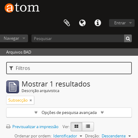
Entrar
Navegar
Arquivos BAD
Filtros
Mostrar 1 resultados
Descrição arquivística
Subsecção
Opções de pesquisa avançada
Previsualizar a impressão
Ver:
Ordenar por ordem:
Identificador
Direção:
Descendente