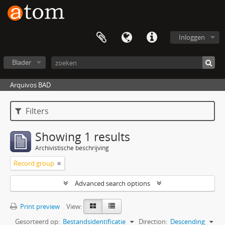
Inloggen
Blader
Arquivos BAD
Filters
Showing 1 results
Archivistische beschrijving
Record group
Advanced search options
Print preview
View:
Gesorteerd op:
Bestandsidentificatie
Direction:
Descending