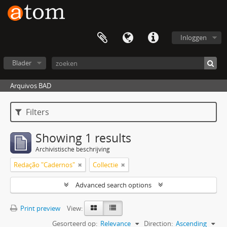
Inloggen
Blader
Arquivos BAD
Filters
Showing 1 results
Archivistische beschrijving
Redação "Cadernos"
Collectie
Advanced search options
Print preview
View:
Gesorteerd op:
Relevance
Direction:
Ascending