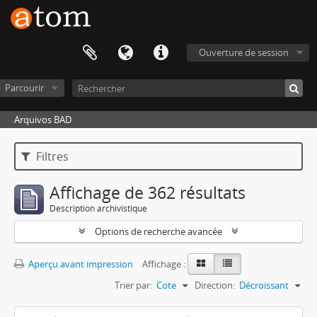
Ouverture de session
Parcourir
Arquivos BAD
Filtres
Affichage de 362 résultats
Description archivistique
Options de recherche avancée
Aperçu avant impression
Affichage :
Trier par:
Cote
Direction:
Décroissant