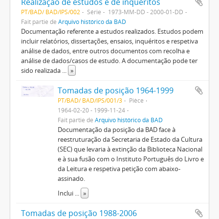
Realização de estudos e de inquéritos
PT/BAD/ BAD/IPS/002
Série
1973-MM-DD - 2000-01-DD
Fait partie de
Arquivo histórico da BAD
Documentação referente a estudos realizados. Estudos podem
incluir relatórios, dissertações, ensaios, inquéritos e respetiva
análise de dados, entre outros documentos com recolha e
análise de dados/casos de estudo. A documentação pode ter
sido realizada
...
»
Tomadas de posição 1964-1999
PT/BAD/ BAD/IPS/001/3
Pièce
1964-02-20 - 1999-11-24
Fait partie de
Arquivo histórico da BAD
Documentação da posição da BAD face à
reestruturação da Secretaria de Estado da Cultura
(SEC) que levaria à extinção da Biblioteca Nacional
e à sua fusão com o Instituto Português do Livro e
da Leitura e respetiva petição com abaixo-
assinado.
Inclui
...
»
Tomadas de posição 1988-2006