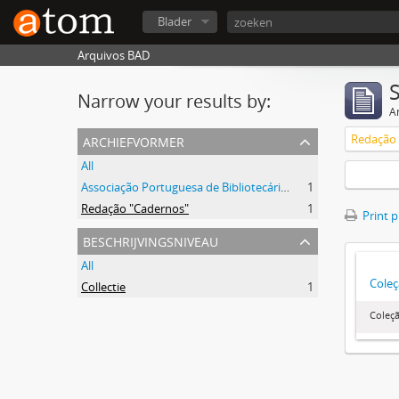
Blader
Arquivos BAD
Narrow your results by:
Ar
archiefvormer
Redação 
All
Associação Portuguesa de Bibliotecários, Arquivistas, Profissionais da Informação e Documentação
1
Redação "Cadernos"
1
Print 
beschrijvingsniveau
All
Coleç
Collectie
1
Coleçã