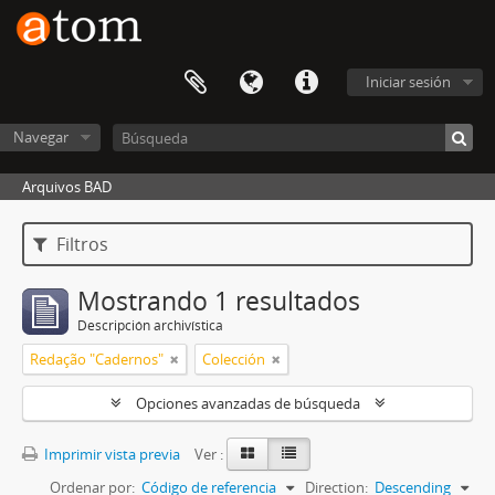
Iniciar sesión
Navegar
Arquivos BAD
Filtros
Mostrando 1 resultados
Descripción archivística
Redação "Cadernos"
Colección
Opciones avanzadas de búsqueda
Imprimir vista previa
Ver :
Ordenar por:
Código de referencia
Direction:
Descending